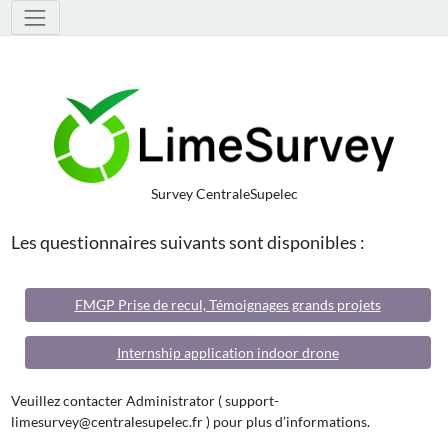
Survey CentraleSupelec
Les questionnaires suivants sont disponibles :
FMGP Prise de recul, Témoignages grands projets
Internship application indoor drone
Veuillez contacter Administrator ( support-
limesurvey@centralesupelec.fr ) pour plus d’informations.